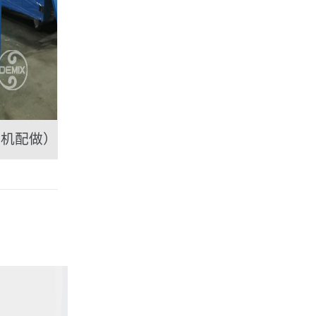
主机配做）
DEMIX行星搅拌机0.3LB