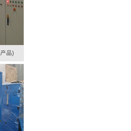
产品)
搅拌桶翻转倒料系统（按主机配做）
配套