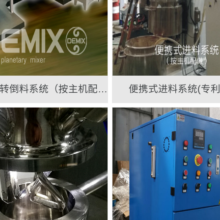
搅拌桶翻转倒料系统（按主机配做）
便携式进料系统(专利