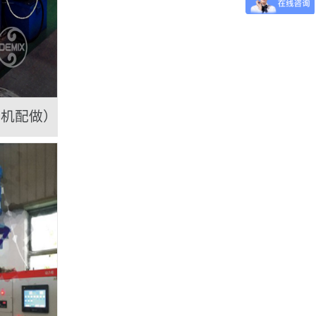
主机配做）
DEMIX立式捏合机1L
液压