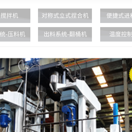
星搅拌机
对称式立式捏合机
便捷式进
统-压料机
出料系统-翻桶机
温度控